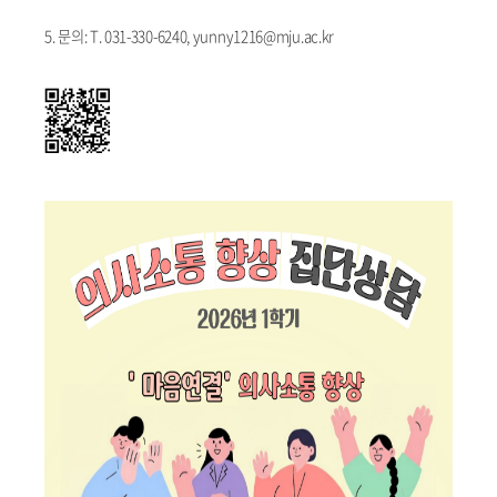
5. 문의: T. 031-330-6240, yunny1216@mju.ac.kr