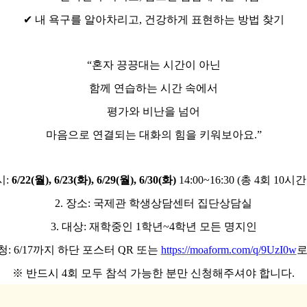
✔
내 욕구를 알아차리고
,
건강하게 표현하는 방법 찾기
“
혼자 끙끙대는 시간이 아닌
함께 연습하는 시간 속에서
평가와 비난을 넘어
마음으로 연결되는 대화의 힘을 키워보아요
.”
시
:
6/22(
월
), 6/23(
화
), 6/29(
월
), 6/30(
화
)
14:00~16:30 (
총
4
회
10
시간
2.
장소
:
국제관 학생상담센터 집단상담실
3.
대상
:
재학중인
1
학년
~4
학년 모든 명지인
청
: 6/17
까지 하단 포스터
QR
또는
https://moaform.com/q/9UzI0w
로
※
반드시
4
회 모두 참석 가능한 분만 신청해주셔야 합니다
.