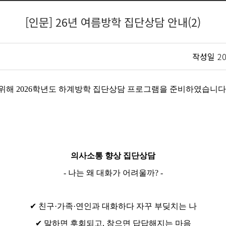
[인문] 26년 여름방학 집단상담 안내(2)
작성일
20
 위해
2026
학년도 하계방학 집단상담 프로그램을 준비하였습니다
의사소통 향상 집단상담
-
나는 왜 대화가 어려울까
? -
✔
친구
·
가족
·
연인과 대화하다 자꾸 부딪치는 나
✔
말하면 후회되고
,
참으면 답답해지는 마음